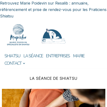
Retrouvez Marie Poidevin sur Resalib : annuaire,
référencement et prise de rendez-vous pour les Praticiens
Shiatsu
Aller
au
contenu
SHIATSU
LA SÉANCE
ENTREPRISES
MARIE
CONTACT
LA SÉANCE DE SHIATSU